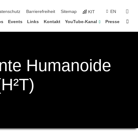
suc
atenschutz
Barrierefreiheit
Sitemap
EN
KIT
Star
bs
Events
Links
Kontakt
YouTube-Kanal
Presse
nte Humanoide
(H²T)