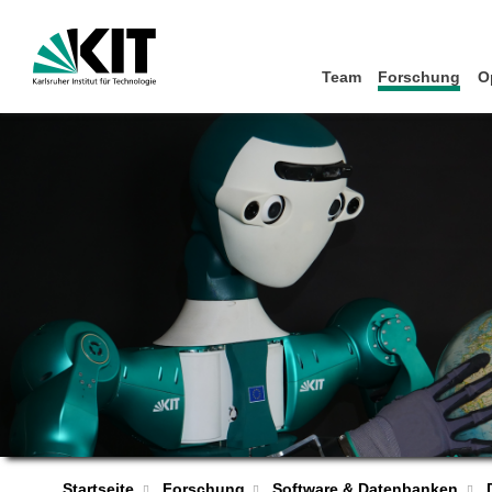
Team
Forschung
O
Startseite
Forschung
Software & Datenbanken