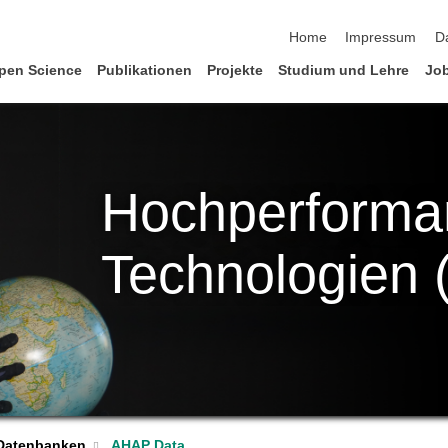
Navigation überspringen
Home
Impressum
D
pen Science
Publikationen
Projekte
Studium und Lehre
Jo
Hochperforma
Technologien 
AHAP Data
Datenbanken