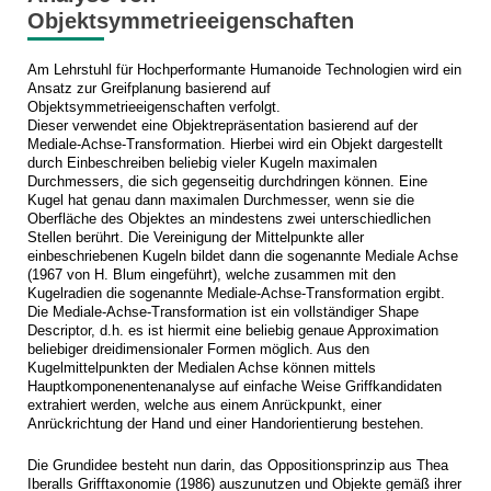
Objektsymmetrieeigenschaften
Am Lehrstuhl für Hochperformante Humanoide Technologien wird ein
Ansatz zur Greifplanung basierend auf
Objektsymmetrieeigenschaften verfolgt.
Dieser verwendet eine Objektrepräsentation basierend auf der
Mediale-Achse-Transformation. Hierbei wird ein Objekt dargestellt
durch Einbeschreiben beliebig vieler Kugeln maximalen
Durchmessers, die sich gegenseitig durchdringen können. Eine
Kugel hat genau dann maximalen Durchmesser, wenn sie die
Oberfläche des Objektes an mindestens zwei unterschiedlichen
Stellen berührt. Die Vereinigung der Mittelpunkte aller
einbeschriebenen Kugeln bildet dann die sogenannte Mediale Achse
(1967 von H. Blum eingeführt), welche zusammen mit den
Kugelradien die sogenannte Mediale-Achse-Transformation ergibt.
Die Mediale-Achse-Transformation ist ein vollständiger Shape
Descriptor, d.h. es ist hiermit eine beliebig genaue Approximation
beliebiger dreidimensionaler Formen möglich. Aus den
Kugelmittelpunkten der Medialen Achse können mittels
Hauptkomponenentenanalyse auf einfache Weise Griffkandidaten
extrahiert werden, welche aus einem Anrückpunkt, einer
Anrückrichtung der Hand und einer Handorientierung bestehen.
Die Grundidee besteht nun darin, das Oppositionsprinzip aus Thea
Iberalls Grifftaxonomie (1986) auszunutzen und Objekte gemäß ihrer