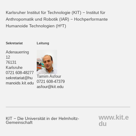
Karlsruher Institut für Technologie (KIT) − Institut für
Anthropomatik und Robotik (IAR) − Hochperformante
Humanoide Technologien (H²T)
Sekretariat
Leitung
Adenauerring
12
76131
Karlsruhe
0721 608-48277
Tamim Asfour
sekretariat@hu
0721 608-47379
manoids.kit.edu
asfour@kit.edu
www.kit.e
KIT − Die Universität in der Helmholtz-
du
Gemeinschaft