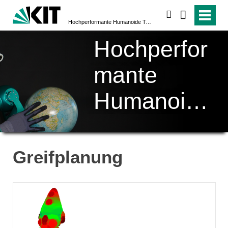
suchen
Hochperformante Humanoide Technologien (H²T)
Hochperfor
mante
Humanoide
Technologi
en (H²T)
Greifplanung