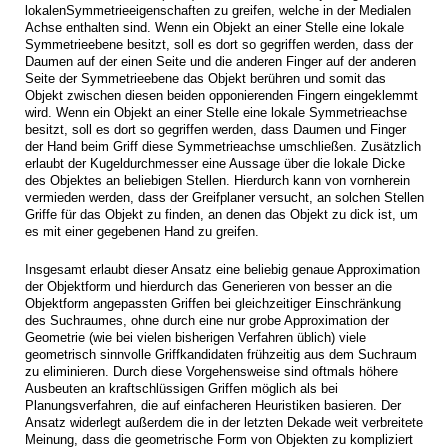
lokalenSymmetrieeigenschaften zu greifen, welche in der Medialen
Achse enthalten sind. Wenn ein Objekt an einer Stelle eine lokale
Symmetrieebene besitzt, soll es dort so gegriffen werden, dass der
Daumen auf der einen Seite und die anderen Finger auf der anderen
Seite der Symmetrieebene das Objekt berühren und somit das
Objekt zwischen diesen beiden opponierenden Fingern eingeklemmt
wird. Wenn ein Objekt an einer Stelle eine lokale Symmetrieachse
besitzt, soll es dort so gegriffen werden, dass Daumen und Finger
der Hand beim Griff diese Symmetrieachse umschließen. Zusätzlich
erlaubt der Kugeldurchmesser eine Aussage über die lokale Dicke
des Objektes an beliebigen Stellen. Hierdurch kann von vornherein
vermieden werden, dass der Greifplaner versucht, an solchen Stellen
Griffe für das Objekt zu finden, an denen das Objekt zu dick ist, um
es mit einer gegebenen Hand zu greifen.
Insgesamt erlaubt dieser Ansatz eine beliebig genaue Approximation
der Objektform und hierdurch das Generieren von besser an die
Objektform angepassten Griffen bei gleichzeitiger Einschränkung
des Suchraumes, ohne durch eine nur grobe Approximation der
Geometrie (wie bei vielen bisherigen Verfahren üblich) viele
geometrisch sinnvolle Griffkandidaten frühzeitig aus dem Suchraum
zu eliminieren. Durch diese Vorgehensweise sind oftmals höhere
Ausbeuten an kraftschlüssigen Griffen möglich als bei
Planungsverfahren, die auf einfacheren Heuristiken basieren. Der
Ansatz widerlegt außerdem die in der letzten Dekade weit verbreitete
Meinung, dass die geometrische Form von Objekten zu kompliziert