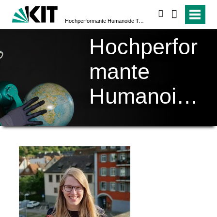
suchen
Hochperformante Humanoide Technologien (H²T)
Hochperfor
mante
Humanoide
Technologi
en (H²T)