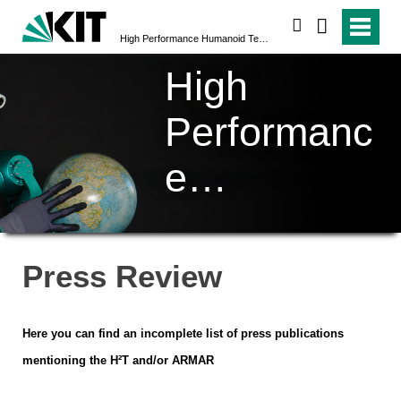
search
High Performance Humanoid Technologies (H²T)
High
Performanc
e
Humanoid
Technologi
Press Review
es (H²T)
Here you can find an incomplete list of press publications
mentioning the H²T and/or ARMAR