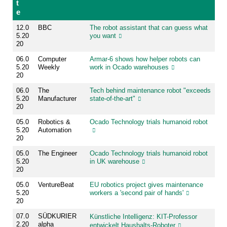
t
e
12.0
BBC
The robot assistant that can guess what
5.20
you want
20
06.0
Computer
Armar-6 shows how helper robots can
5.20
Weekly
work in Ocado warehouses
20
06.0
The
Tech behind maintenance robot "exceeds
5.20
Manufacturer
state-of-the-art"
20
05.0
Robotics &
Ocado Technology trials humanoid robot
5.20
Automation
20
05.0
The Engineer
Ocado Technology trials humanoid robot
5.20
in UK warehouse
20
05.0
VentureBeat
EU robotics project gives maintenance
5.20
workers a 'second pair of hands'
20
07.0
SÜDKURIER
Künstliche Intelligenz: KIT-Professor
2.20
alpha
entwickelt Haushalts-Roboter