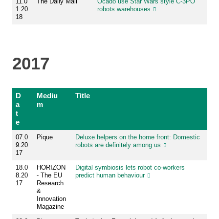
11.0
The Daily Mail
Ocado use Star Wars style C-3PO
1.20
robots warehouses
18
2017
D
Mediu
Title
a
m
t
e
07.0
Pique
Deluxe helpers on the home front: Domestic
9.20
robots are definitely among us
17
18.0
HORIZON
Digital symbiosis lets robot co-workers
8.20
- The EU
predict human behaviour
17
Research
&
Innovation
Magazine