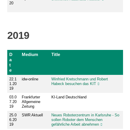
20
2019
D
Medium
Title
a
t
e
22.1
idw-online
Winfried Kretschmann und Robert
1.20
Habeck besuchen das KIT
19
03.0
Frankfurter
KI-Land Deutschland
7.20
Allgemeine
19
Zeitung
25.0
SWR Aktuell
Neues Roboterzentrum in Karlsruhe - So
6.20
sollen Roboter dem Menschen
19
gefährliche Arbeit abnehmen