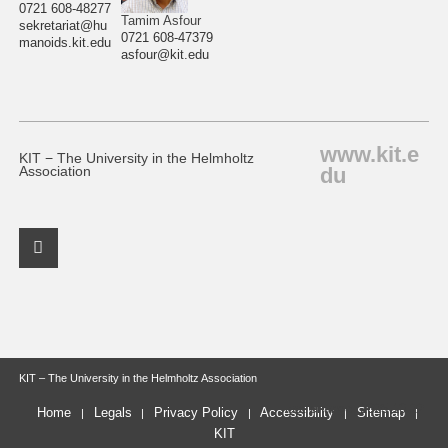
0721 608-48277
Tamim Asfour
sekretariat@hu
0721 608-47379
manoids.kit.edu
asfour@kit.edu
www.kit.e
KIT − The University in the Helmholtz
du
Association
Facebook Profile
KIT – The University in the Helmholtz Association
last change: 2025-10-22
Home
Legals
Privacy Policy
Accessibility
Sitemap
KIT