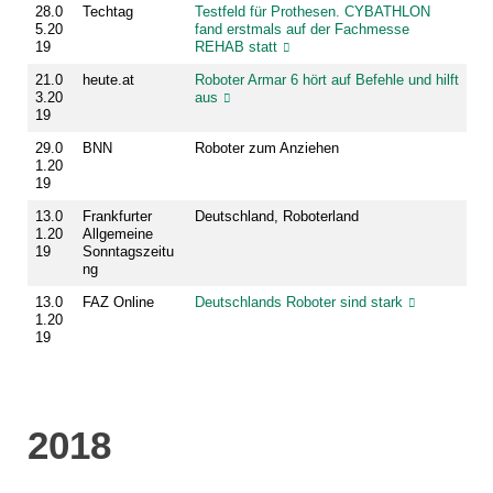
28.0
Techtag
Testfeld für Prothesen. CYBATHLON
5.20
fand erstmals auf der Fachmesse
19
REHAB statt
21.0
heute.at
Roboter Armar 6 hört auf Befehle und hilft
3.20
aus
19
29.0
BNN
Roboter zum Anziehen
1.20
19
13.0
Frankfurter
Deutschland, Roboterland
1.20
Allgemeine
19
Sonntagszeitu
ng
13.0
FAZ Online
Deutschlands Roboter sind stark
1.20
19
2018