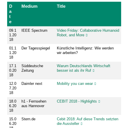
D
Medium
Title
a
t
e
09.1
IEEE Spectrum
Video Friday: Collaborative Humanoid
1.20
Robot, and More
18
01.1
Der Tagesspiegel
Künstliche Intelligenz: Wie werden
1.20
wir arbeiten?
18
17.1
Süddeutsche
Warum Deutschlands Wirtschaft
0.20
Zeitung
besser ist als ihr Ruf
18
12.0
Daimler next
Mobility you can wear
7.20
18
18.0
h1 - Fernsehen
CEBIT 2018 - Highlights
6.20
aus Hannover
18
15.0
Stern.de
Cebit 2018: Auf diese Trends setzten
6.20
die Aussteller