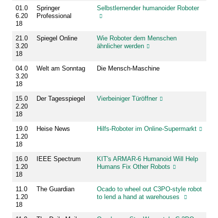
01.0
Springer
Selbstlernender humanoider Roboter
6.20
Professional
18
21.0
Spiegel Online
Wie Roboter dem Menschen
3.20
ähnlicher werden
18
04.0
Welt am Sonntag
Die Mensch-Maschine
3.20
18
15.0
Der Tagesspiegel
Vierbeiniger Türöffner
2.20
18
19.0
Heise News
Hilfs-Roboter im Online-Supermarkt
1.20
18
16.0
IEEE Spectrum
KIT's ARMAR-6 Humanoid Will Help
1.20
Humans Fix Other Robots
18
11.0
The Guardian
Ocado to wheel out C3PO-style robot
1.20
to lend a hand at warehouses
18