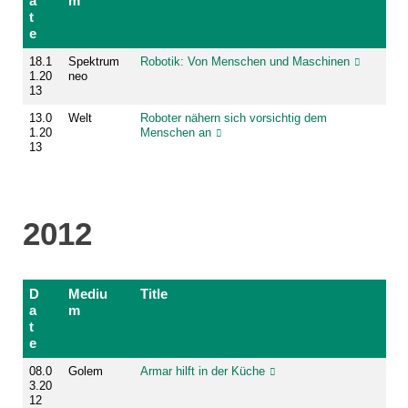
a
m
t
e
18.1
Spektrum
Robotik: Von Menschen und Maschinen
1.20
neo
13
13.0
Welt
Roboter nähern sich vorsichtig dem
1.20
Menschen an
13
2012
D
Mediu
Title
a
m
t
e
08.0
Golem
Armar hilft in der Küche
3.20
12