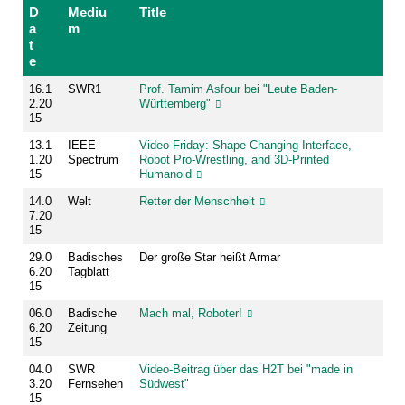
D
Mediu
Title
a
m
t
e
16.1
SWR1
Prof. Tamim Asfour bei "Leute Baden-
2.20
Württemberg"
15
13.1
IEEE
Video Friday: Shape-Changing Interface,
1.20
Spectrum
Robot Pro-Wrestling, and 3D-Printed
15
Humanoid
14.0
Welt
Retter der Menschheit
7.20
15
29.0
Badisches
Der große Star heißt Armar
6.20
Tagblatt
15
06.0
Badische
Mach mal, Roboter!
6.20
Zeitung
15
04.0
SWR
Video-Beitrag über das H2T bei "made in
3.20
Fernsehen
Südwest"
15