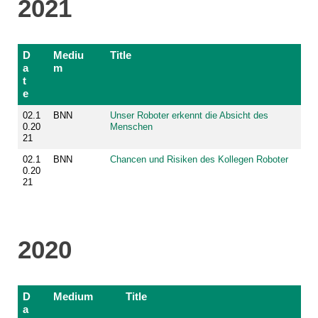
2021
D
Mediu
Title
a
m
t
e
02.1
BNN
Unser Roboter erkennt die Absicht des
0.20
Menschen
21
02.1
BNN
Chancen und Risiken des Kollegen Roboter
0.20
21
2020
D
Medium
Title
a