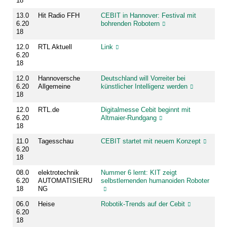
18
13.0
Hit Radio FFH
CEBIT in Hannover: Festival mit
6.20
bohrenden Robotern
18
12.0
RTL Aktuell
Link
6.20
18
12.0
Hannoversche
Deutschland will Vorreiter bei
6.20
Allgemeine
künstlicher Intelligenz werden
18
12.0
RTL.de
Digitalmesse Cebit beginnt mit
6.20
Altmaier-Rundgang
18
11.0
Tagesschau
CEBIT startet mit neuem Konzept
6.20
18
08.0
elektrotechnik
Nummer 6 lernt: KIT zeigt
6.20
AUTOMATISIERU
selbstlernenden humanoiden Roboter
18
NG
06.0
Heise
Robotik-Trends auf der Cebit
6.20
18