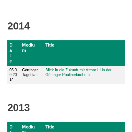
2014
D
Mediu
Title
a
m
t
e
05.0
Göttinger
Blick in die Zukunft mit Armar III in der
9.20
Tageblatt
Göttinger Paulinerkirche
14
2013
D
Mediu
Title