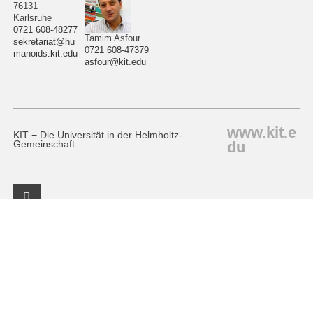
76131
Karlsruhe
0721 608-48277
Tamim Asfour
sekretariat@hu
0721 608-47379
manoids.kit.edu
asfour@kit.edu
www.kit.e
KIT − Die Universität in der Helmholtz-
du
Gemeinschaft
Facebook Profil
KIT – Die Universität in der Helmholtz-Gemeinschaft
letzte Änderung: 22.10.2025
Home
Impressum
Datenschutz
Barrierefreiheit
Sitemap