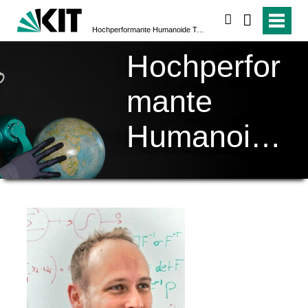
suchen
Hochperformante Humanoide Technologien (H²T)
Hochperfor
mante
Humanoide
Technologi
en (H²T)