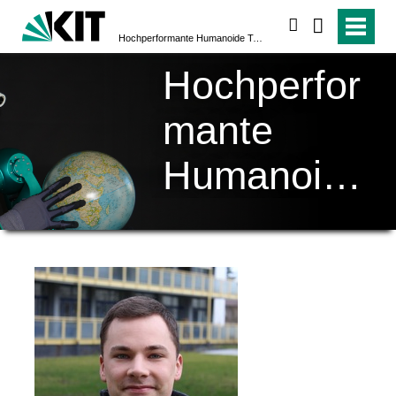
suchen
Hochperformante Humanoide Technologien (H²T)
Hochperfor
mante
Humanoide
Technologi
en (H²T)